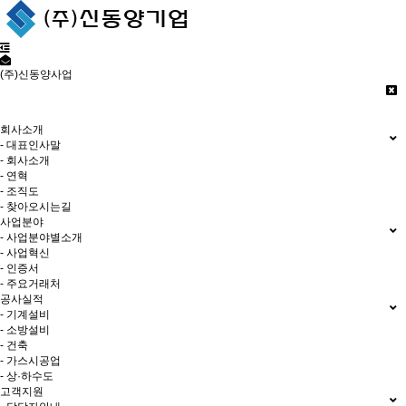
(주)신동양사업
저희 (주)신동양사업 홈페이지에
오신것을 환영합니다.
회사소개
- 대표인사말
- 회사소개
- 연혁
- 조직도
- 찾아오시는길
사업분야
- 사업분야별소개
- 사업혁신
- 인증서
- 주요거래처
공사실적
- 기계설비
- 소방설비
- 건축
- 가스시공업
- 상·하수도
고객지원