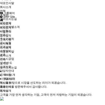
대표인사말
회사소개
연혁
그룹웨어
조직도
ERP Site
찾아오시는길
사업분야
회사소개
사업분야별소개
회사소개
사업혁신
사업분야
인증서
공사실적
주요거래처
고객지원
공사실적
인사채용
기계설비
회사소개
소방설비
대표인사말
건축
회사소개
가스시공업
연혁
상·하수도
조직도
고객지원
찾아오시는길
담당자안내
공지사항
회사소개
사진갤러리
회사소개
인사채용
혁신을 바탕으로 시장을 선도하는 리더가 되겠습니다.
채용안내
홈페이지를 방문해주셔서 감사합니다.
인재상
회사소개
고객을 가장 먼저 생각하는 기업, 고객이 먼저 자랑하는 기업이 되겠습니다.