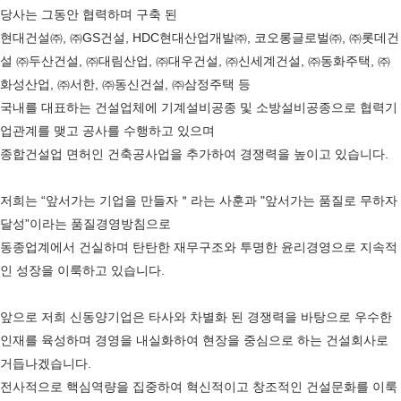
당사는 그동안 협력하며 구축 된
현대건설㈜, ㈜GS건설, HDC현대산업개발㈜, 코오롱글로벌㈜, ㈜롯데건
설 ㈜두산건설, ㈜대림산업, ㈜대우건설, ㈜신세계건설, ㈜동화주택, ㈜
화성산업, ㈜서한, ㈜동신건설, ㈜삼정주택 등
국내를 대표하는 건설업체에 기계설비공종 및 소방설비공종으로 협력기
업관계를 맺고 공사를 수행하고 있으며
종합건설업 면허인 건축공사업을 추가하여 경쟁력을 높이고 있습니다.
저희는 “앞서가는 기업을 만들자＂라는 사훈과 "앞서가는 품질로 무하자
달성”이라는 품질경영방침으로
동종업계에서 건실하며 탄탄한 재무구조와 투명한 윤리경영으로 지속적
인 성장을 이룩하고 있습니다.
앞으로 저희 신동양기업은 타사와 차별화 된 경쟁력을 바탕으로 우수한
인재를 육성하며 경영을 내실화하여 현장을 중심으로 하는 건설회사로
거듭나겠습니다.
전사적으로 핵심역량을 집중하여 혁신적이고 창조적인 건설문화를 이룩