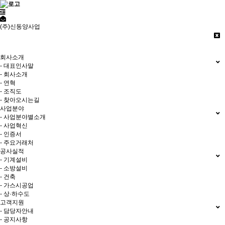
(주)신동양사업
저희 (주)신동양사업 홈페이지에
오신것을 환영합니다.
회사소개
- 대표인사말
- 회사소개
- 연혁
- 조직도
- 찾아오시는길
사업분야
- 사업분야별소개
- 사업혁신
- 인증서
- 주요거래처
공사실적
- 기계설비
- 소방설비
- 건축
- 가스시공업
- 상·하수도
고객지원
- 담당자안내
- 공지사항