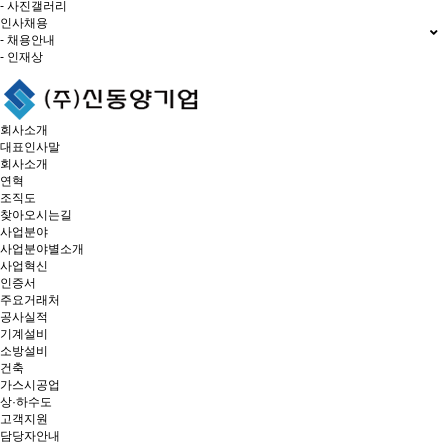
- 사진갤러리
인사채용
- 채용안내
- 인재상
회사소개
대표인사말
회사소개
연혁
조직도
찾아오시는길
사업분야
사업분야별소개
사업혁신
인증서
주요거래처
공사실적
기계설비
소방설비
건축
가스시공업
상·하수도
고객지원
담당자안내