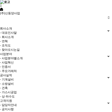
(주)신동양사업
저희 (주)신동양사업 홈페이지에
오신것을 환영합니다.
회사소개
- 대표인사말
- 회사소개
- 연혁
- 조직도
- 찾아오시는길
사업분야
- 사업분야별소개
- 사업혁신
- 인증서
- 주요거래처
공사실적
- 기계설비
- 소방설비
- 건축
- 가스시공업
- 상·하수도
고객지원
- 담당자안내
- 공지사항