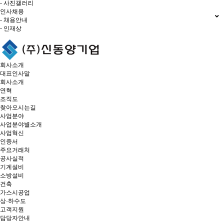
- 사진갤러리
인사채용
- 채용안내
- 인재상
회사소개
대표인사말
회사소개
연혁
조직도
찾아오시는길
사업분야
사업분야별소개
사업혁신
인증서
주요거래처
공사실적
기계설비
소방설비
건축
가스시공업
상·하수도
고객지원
담당자안내