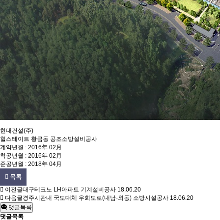
현대건설(주)
힐스테이트 황금동 공조소방설비공사
계약년월 : 2016年 02月
착공년월 : 2016年 02月
준공년월 : 2018年 04月
목록
이전글
대구테크노 LH아파트 기계설비공사
18.06.20
다음글
경주시관내 국도대체 우회도로(내남-외동) 소방시설공사
18.06.20
댓글목록
댓글목록