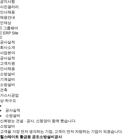
공지사항
사진갤러리
인사채용
채용안내
인재상
그룹웨어
ERP Site
공사실적
회사소개
사업분야
공사실적
고객지원
인사채용
소방설비
기계설비
소방설비
건축
가스시공업
상·하수도
공사실적
소방설비
신뢰받는 건설 · 공사, 신동양이 함께 했습니다.
소방설비
고객을 가장 먼저 생각하는 기업, 고객이 먼저 자랑하는 기업이 되겠습니다.
힐스테이트 황금동 공조소방설비공사