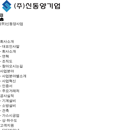
(주)신동양사업
저희 (주)신동양사업 홈페이지에
오신것을 환영합니다.
회사소개
- 대표인사말
- 회사소개
- 연혁
- 조직도
- 찾아오시는길
사업분야
- 사업분야별소개
- 사업혁신
- 인증서
- 주요거래처
공사실적
- 기계설비
- 소방설비
- 건축
- 가스시공업
- 상·하수도
고객지원