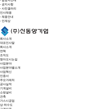
- 담당자안내
- 공지사항
- 사진갤러리
인사채용
- 채용안내
- 인재상
회사소개
대표인사말
회사소개
연혁
조직도
찾아오시는길
사업분야
사업분야별소개
사업혁신
인증서
주요거래처
공사실적
기계설비
소방설비
건축
가스시공업
상·하수도